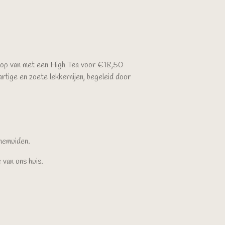
hop van met een High Tea voor €18,50
artige en zoete lekkernijen, begeleid door
enemuiden.
e van ons huis.