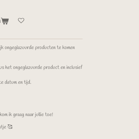
n
elijk ongeglazuurde producten te komen
s het ongeglazuurde product en inclusief
e datum en tijd.
m ik graag naar jullie toe!
stje 🥰