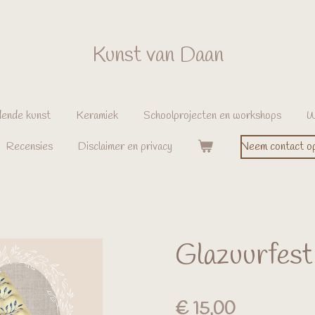
Kunst van Daan
ende kunst
Keramiek
Schoolprojecten en workshops
W
Recensies
Disclaimer en privacy
Neem contact o
Glazuurfest
€ 15,00