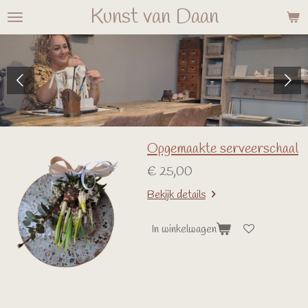
Kunst van Daan
Ga
direct
naar
de
hoofdinhoud
Opgemaakte serveerschaal
€ 25,00
Bekijk details
In winkelwagen